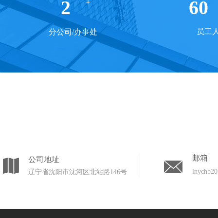
2
60
+
员工
分公司/办事处
邮箱
公司地址
lnychb2
辽宁省沈阳市沈河区北站路146号