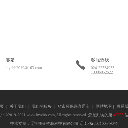
邮箱
客服热线
lnychb2019@163.com
024-22534933
13386852622
页
|
关于我们
|
我们的服务
|
省市环保局直通车
|
网站地图
|
联系
ht ©2019-2021,www.lnychb.com,All rights reserved
您是到访的第
46263
位
技术支持：辽宁明企物联科技有限公司
辽ICP备2021005490号