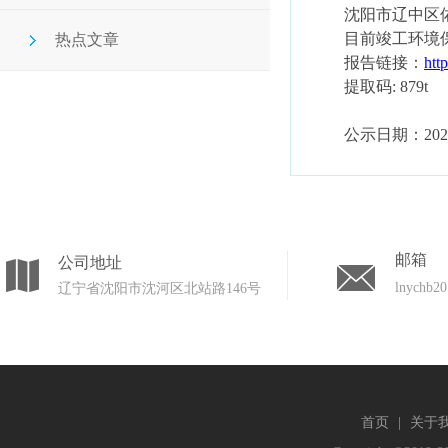
沈阳市辽中区
目前
竣工环境
热点文章
报告链接：
htt
提取码
: 879t
公示日期：
202
邮箱
公司地址
lnychb2
辽宁省沈阳市沈河区北站路146号
首页
|
关于