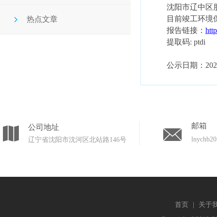
沈阳市辽中区
目前
竣工环境
热点文章
报告链接：
htt
提取码
: ptdi
公示日期：
202
邮箱
公司地址
lnychb2
辽宁省沈阳市沈河区北站路146号
首页
|
关于